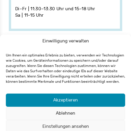
Di–Fr | 11:30–13:30 Uhr und 15–18 Uhr
Sa | 11–15 Uhr
Einwilligung verwalten
Um Ihnen ein optimales Erlebnis zu bieten, verwenden wir Technologien
wie Cookies, um Geräteinformationen zu speichern und/oder darauf
zuzugreifen. Wenn Sie diesen Technologien zustimmen, können wir
Eisenbahnstraße 62
Daten wie das Surfverhalten oder eindeutige IDs auf dieser Website
79098 Freiburg
verarbeiten. Wenn Sie Ihre Einwilligung nicht erteilen oder zurückziehen,
+49 761 55 65 27-0
können bestimmte Merkmale und Funktionen beeinträchtigt werden.
info@csh-fr.de
Akzeptieren
Widerrufsformular
Impressum
Datenschutz
Ablehnen
Einstellungen ansehen
© 2026 Carl-Schurz-Haus / Deutsch-Amerikanisches Institut e.V.