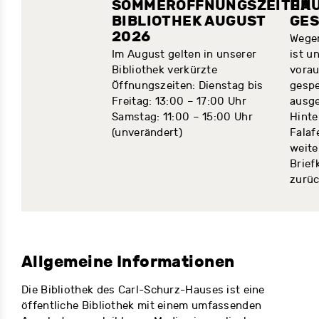
SOMMERÖFFNUNGSZEITEN
HA
LISTE
BIBLIOTHEK AUGUST
GE
2026
 Sie unsere
Wegen
it einer
Im August gelten in unserer
ist u
von unserer
Bibliothek verkürzte
vorau
in Kooperation
Öffnungszeiten: Dienstag bis
gespe
hhandlung
Freitag: 13:00 – 17:00 Uhr
ausge
Samstag: 11:00 – 15:00 Uhr
Hinte
(unverändert)
Falaf
…
weite
Brief
zurü
Allgemeine Informationen
Die Bibliothek des Carl-Schurz-Hauses ist eine
öffentliche Bibliothek mit einem umfassenden