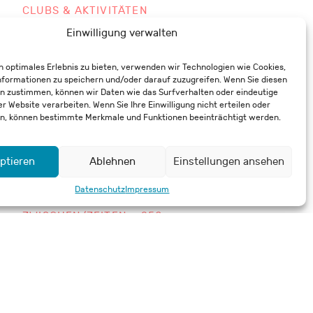
CLUBS & AKTIVITÄTEN
IN DER BIBLIOTHEK
Einwilligung verwalten
IN ENGLISH
n optimales Erlebnis zu bieten, verwenden wir Technologien wie Cookies,
INS AUSLAND
formationen zu speichern und/oder darauf zuzugreifen. Wenn Sie diesen
n zustimmen, können wir Daten wie das Surfverhalten oder eindeutige
KIDS & SCHULE
er Website verarbeiten. Wenn Sie Ihre Einwilligung nicht erteilen oder
KUNST & KULTUR
n, können bestimmte Merkmale und Funktionen beeinträchtigt werden.
LITERATUR & FILM
ONLINE
ptieren
Ablehnen
Einstellungen ansehen
POLITIK & GESELLSCHAFT
Datenschutz
Impressum
SCHWERPUNKTREIHE:
ZWISCHEN/ZEITEN – 250
JAHRE USA
SPECIALS