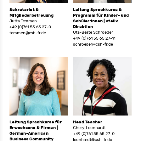
Sekretariat &
Leitung Sprachkurse &
Mitgliederbetreuung
Programm für Kinder- und
Jutta Temmen
Schüler:innen | stellv.
Direktion
+49 (0)761 55 65 27-0
Uta-Beate Schroeder
temmen@csh-fr.de
+49 (0)761 55 65 27-14
schroeder@csh-fr.de
Leitung Sprachkurse für
Head Teacher
Erwachsene & Firmen |
Cheryl Leonhardt
German-American
+49 (0)761 55 65 27-0
Business Community
leonhardt@csh-fr.de