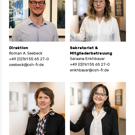
Direktion
Sekretariat &
Roman A. Seebeck
Mitgliederbetreuung
Saraana Enkhbayar
+49 (0)761 55 65 27-0
+49 (0)761 55 65 27-0
seebeck@csh-fr.de
enkhbayar@csh-fr.de