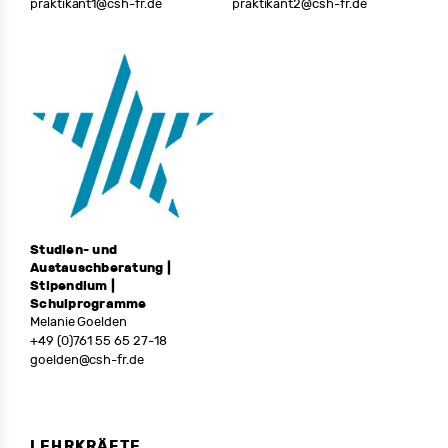
praktikant1@csh-fr.de
praktikant2@csh-fr.de
Studien- und
Austauschberatung |
Stipendium |
Schulprogramme
Melanie Goelden
+49 (0)761 55 65 27-18
goelden@csh-fr.de
LEHRKRÄFTE