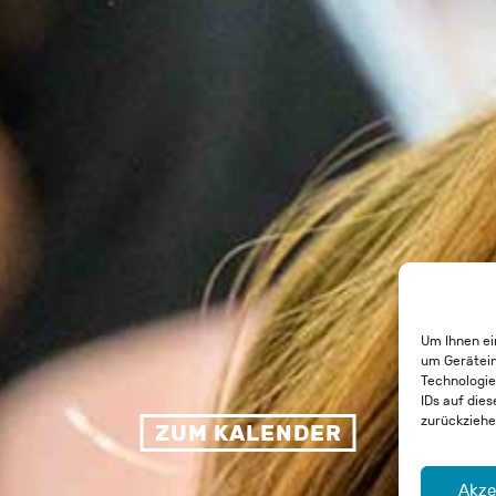
Um Ihnen ei
um Gerätein
Technologie
IDs auf dies
zurückziehe
ZUM KALENDER
Akze