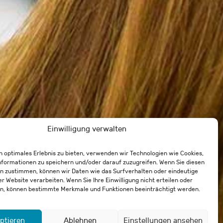
Einwilligung verwalten
n optimales Erlebnis zu bieten, verwenden wir Technologien wie Cookies,
formationen zu speichern und/oder darauf zuzugreifen. Wenn Sie diesen
n zustimmen, können wir Daten wie das Surfverhalten oder eindeutige
er Website verarbeiten. Wenn Sie Ihre Einwilligung nicht erteilen oder
n, können bestimmte Merkmale und Funktionen beeinträchtigt werden.
ptieren
Ablehnen
Einstellungen ansehen