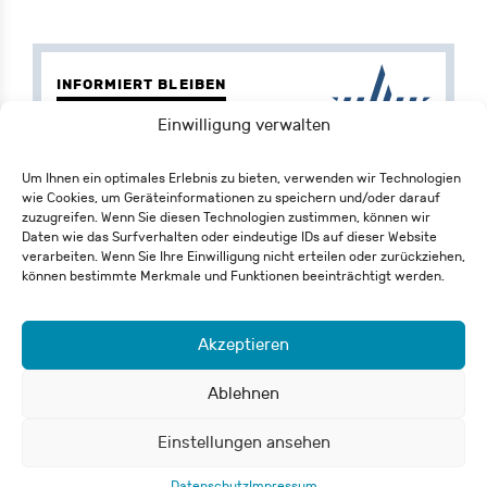
INFORMIERT BLEIBEN
Einwilligung verwalten
NEWSLETTER
In unserem wöchentlichen
Um Ihnen ein optimales Erlebnis zu bieten, verwenden wir Technologien
Newsletter geben wir regelmäßig einen
wie Cookies, um Geräteinformationen zu speichern und/oder darauf
handverlesenen Ausblick auf Veranstaltungen
zuzugreifen. Wenn Sie diesen Technologien zustimmen, können wir
und andere spannende Aktivitäten und News
Daten wie das Surfverhalten oder eindeutige IDs auf dieser Website
verarbeiten. Wenn Sie Ihre Einwilligung nicht erteilen oder zurückziehen,
im und aus dem Carl-Schurz-Haus. Die
können bestimmte Merkmale und Funktionen beeinträchtigt werden.
Anmeldung kann selbstverständlich jederzeit
Jetzt abonnieren!
widerrufen werden.
Akzeptieren
Ablehnen
Einstellungen ansehen
KULTURPROGRAMM
Datenschutz
Impressum