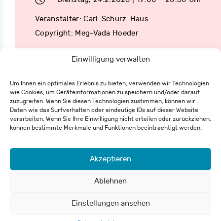
Veranstalter: Carl-Schurz-Haus
Copyright: Meg-Vada Hoeder
Einwilligung verwalten
Um Ihnen ein optimales Erlebnis zu bieten, verwenden wir Technologien
wie Cookies, um Geräteinformationen zu speichern und/oder darauf
zuzugreifen. Wenn Sie diesen Technologien zustimmen, können wir
Eisenbahnstraße 62
Daten wie das Surfverhalten oder eindeutige IDs auf dieser Website
79098 Freiburg
verarbeiten. Wenn Sie Ihre Einwilligung nicht erteilen oder zurückziehen,
+49 761 55 65 27-0
können bestimmte Merkmale und Funktionen beeinträchtigt werden.
info@csh-fr.de
Akzeptieren
Widerrufsformular
Impressum
Datenschutz
Ablehnen
Einstellungen ansehen
© 2026 Carl-Schurz-Haus / Deutsch-Amerikanisches Institut e.V.