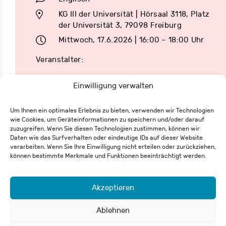
KG III der Universität | Hörsaal 3118, Platz
der Universität 3, 79098 Freiburg
Mittwoch, 17.6.2026 | 16:00 – 18:00 Uhr
Veranstalter:
Einwilligung verwalten
Um Ihnen ein optimales Erlebnis zu bieten, verwenden wir Technologien
wie Cookies, um Geräteinformationen zu speichern und/oder darauf
zuzugreifen. Wenn Sie diesen Technologien zustimmen, können wir
Eisenbahnstraße 62
Daten wie das Surfverhalten oder eindeutige IDs auf dieser Website
79098 Freiburg
verarbeiten. Wenn Sie Ihre Einwilligung nicht erteilen oder zurückziehen,
+49 761 55 65 27-0
können bestimmte Merkmale und Funktionen beeinträchtigt werden.
info@csh-fr.de
Akzeptieren
Widerrufsformular
Impressum
Datenschutz
Ablehnen