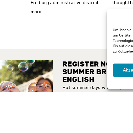
Freiburg administrative district.
thoughtfu
more …
more …
Um Ihnen ei
um Gerätein
Technologie
IDs auf dies
zurückziehe
REGISTER NOW:
Akze
SUMMER BREAK IN
ENGLISH
Hot summer days with a dip in
the Dreisam, roasting
marshmallows, and scavenger
hunts in nature—in English:
Sign your child up for the
Summer Academy now!
more …