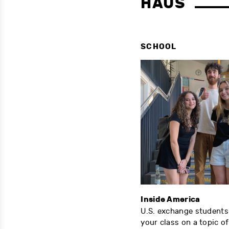
HAUS
SCHOOL
Library Tours
Inside America
Our library team offers free
U.S. exchange students 
tours for students in grades 1 to
your class on a topic o