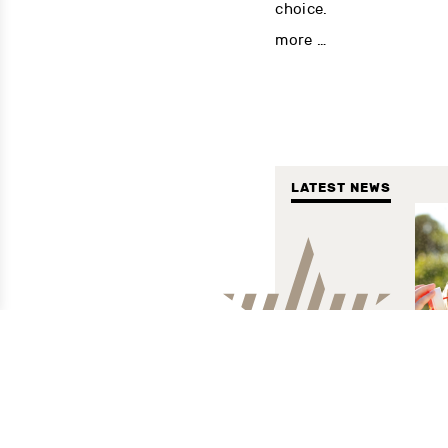
13.
choice.
more …
more …
LATEST NEWS