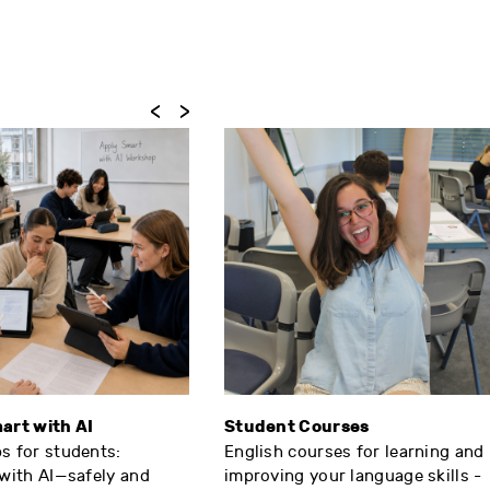
Previous
Next
art with AI
Student Courses
s for students:
English courses for learning and
with AI—safely and
improving your language skills -