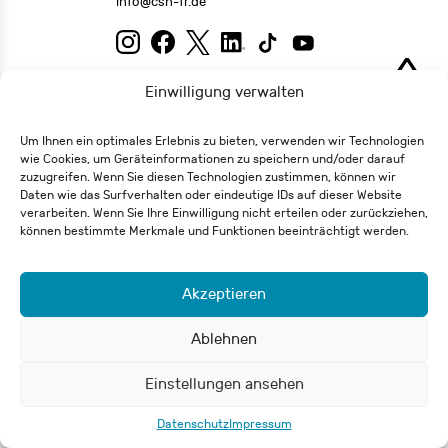
info@csh-fr.de
Widerrufsformular
Impressum
Datenschutz
Einwilligung verwalten
Um Ihnen ein optimales Erlebnis zu bieten, verwenden wir Technologien
© 2026 Carl-Schurz-Haus / Deutsch-Amerikanisches Institut e.V.
wie Cookies, um Geräteinformationen zu speichern und/oder darauf
zuzugreifen. Wenn Sie diesen Technologien zustimmen, können wir
Daten wie das Surfverhalten oder eindeutige IDs auf dieser Website
verarbeiten. Wenn Sie Ihre Einwilligung nicht erteilen oder zurückziehen,
können bestimmte Merkmale und Funktionen beeinträchtigt werden.
Akzeptieren
Ablehnen
Einstellungen ansehen
Datenschutz
Impressum