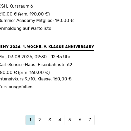
CSH, Kursraum 6
210,00 € (erm. 190,00 €)
Summer Academy Mitglied: 190,00 €
Anmeldung auf Warteliste
MY 2026, 1. WOCHE, 9. KLASSE ANNIVERSARY
Mo., 03.08.2026, 09:30 - 12:45 Uhr
Carl-Schurz-Haus, Eisenbahnstr. 62
180,00 € (erm. 160,00 €)
Intensivkurs 9./10. Klasse: 160,00 €
Kurs ausgefallen
1
2
3
4
5
6
7