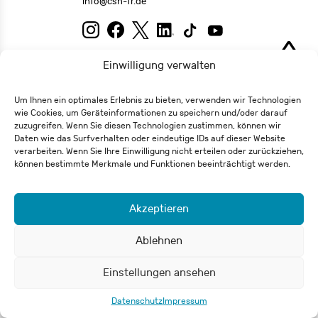
info@csh-fr.de
Widerrufsformular
Impressum
Datenschutz
Einwilligung verwalten
Um Ihnen ein optimales Erlebnis zu bieten, verwenden wir Technologien
© 2026 Carl-Schurz-Haus / Deutsch-Amerikanisches Institut e.V.
wie Cookies, um Geräteinformationen zu speichern und/oder darauf
zuzugreifen. Wenn Sie diesen Technologien zustimmen, können wir
Daten wie das Surfverhalten oder eindeutige IDs auf dieser Website
verarbeiten. Wenn Sie Ihre Einwilligung nicht erteilen oder zurückziehen,
können bestimmte Merkmale und Funktionen beeinträchtigt werden.
Akzeptieren
Ablehnen
Einstellungen ansehen
Datenschutz
Impressum