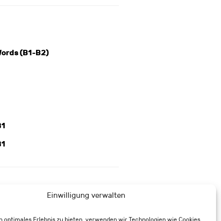
ords (B1-B2)
1
B1
B1
Einwilligung verwalten
n optimales Erlebnis zu bieten, verwenden wir Technologien wie Cookies,