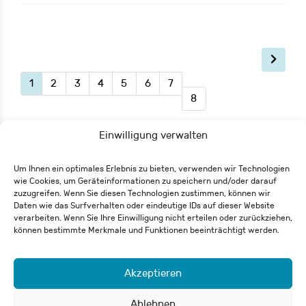
1
2
3
4
5
6
7
8
Einwilligung verwalten
Um Ihnen ein optimales Erlebnis zu bieten, verwenden wir Technologien
wie Cookies, um Geräteinformationen zu speichern und/oder darauf
zuzugreifen. Wenn Sie diesen Technologien zustimmen, können wir
Eisenbahnstraße 62
Daten wie das Surfverhalten oder eindeutige IDs auf dieser Website
79098 Freiburg
verarbeiten. Wenn Sie Ihre Einwilligung nicht erteilen oder zurückziehen,
+49 761 55 65 27-0
können bestimmte Merkmale und Funktionen beeinträchtigt werden.
info@csh-fr.de
Akzeptieren
Widerrufsformular
Impressum
Datenschutz
Ablehnen